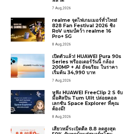
พลาด
7 Aug,2026
realme จุดไฟเกมเมอร์ทั่วไทย!
828 Fan Festival 2026 ชิง
RoV แชมป์คว้า realme 16
Pro+ 5G
8 Aug,2026
เปิดตัวแล้ว! HUAWEI Pura 90s
Series พรีออเดอร์วันนี้ กล้อง
200MP + AI อัจฉริยะ ในราคา
เริ่มต้น 34,990 บาท
7 Aug,2026
หูฟัง HUAWEI FreeClip 2 S จับ
มือศิลปิน Tum Ulit ปล่อยคอล
เลกชัน Space Explorer ที่คุณ
ต้องมี!
8 Aug,2026
เสียวหมี่ระเบิดดีล 8.8 ลดสูงสุด