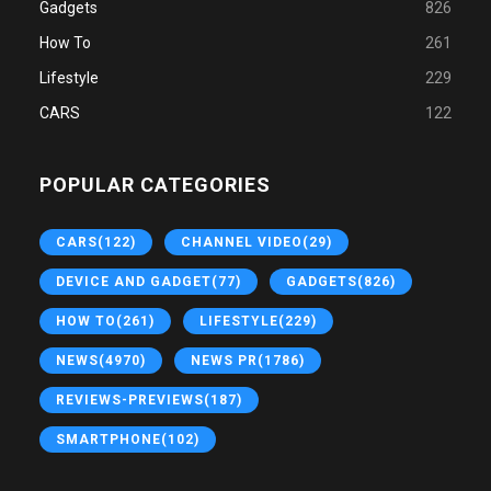
Gadgets
826
How To
261
Lifestyle
229
CARS
122
POPULAR CATEGORIES
CARS
(122)
CHANNEL VIDEO
(29)
DEVICE AND GADGET
(77)
GADGETS
(826)
HOW TO
(261)
LIFESTYLE
(229)
NEWS
(4970)
NEWS PR
(1786)
REVIEWS-PREVIEWS
(187)
SMARTPHONE
(102)