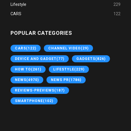
Lifestyle
229
CARS
122
POPULAR CATEGORIES
CARS
(122)
CHANNEL VIDEO
(29)
DEVICE AND GADGET
(77)
GADGETS
(826)
HOW TO
(261)
LIFESTYLE
(229)
NEWS
(4970)
NEWS PR
(1786)
REVIEWS-PREVIEWS
(187)
SMARTPHONE
(102)