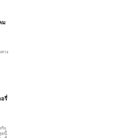
คม
ุดทาง
รี่
มกับ
ดนี้