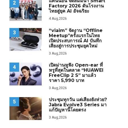
แคนนอน จัดสัมมนา Smart
2
Factory 2026 ดันโรงงาน
ไทยสู่ยุค AI อัจฉริยะ
4 Aug,2026
“viaim” จัดงาน “Offline
3
Meetup”ครั้งแรกในไทย
เปิดประสบการณ์ AI บันทึก
เสียงสู่การประชุมยุคใหม่
3 Aug,2026
เปิดม่านหูฟัง Open-ear ที่
4
หรูที่สุดในตลาด “HUAWEI
FreeClip 2 S” มาแล้ว
ราคา 5,990 บาท
3 Aug,2026
ประชุมทุกวัน แต่เสียงยังห่วย?
5
Jabra Evolve3 Series มา
แก้ปัญหานี้โดยตรง
3 Aug,2026