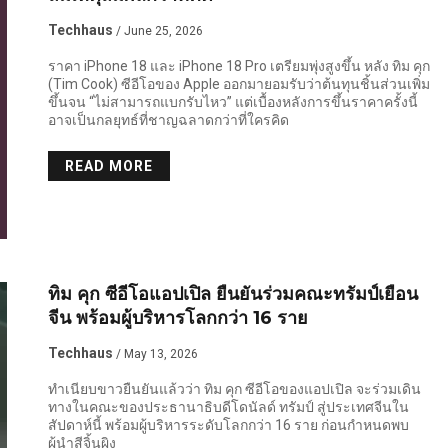
Techhaus
/ June 25, 2026
ราคา iPhone 18 และ iPhone 18 Pro เตรียมพุ่งสูงขึ้น หลัง ทิม คุก
(Tim Cook) ซีอีโอของ Apple ออกมายอมรับว่าต้นทุนชิ้นส่วนเพิ่ม
ขึ้นจน “ไม่สามารถแบกรับไหว” แต่เบื้องหลังการขึ้นราคาครั้งนี้
อาจเป็นกลยุทธ์ที่ชาญฉลาดกว่าที่ใครคิด
READ MORE
ทิม คุก ซีอีโอแอปเปิล ยืนยันร่วมคณะทรัมป์เยือน
จีน พร้อมผู้บริหารโลกกว่า 16 ราย
Techhaus
/ May 13, 2026
ทำเนียบขาวยืนยันแล้วว่า ทิม คุก ซีอีโอของแอปเปิล จะร่วมเดิน
ทางในคณะของประธานาธิบดีโดนัลด์ ทรัมป์ สู่ประเทศจีนใน
สัปดาห์นี้ พร้อมผู้บริหารระดับโลกกว่า 16 ราย ก่อนกำหนดพบ
ผู้นำสีจิ้นผิง