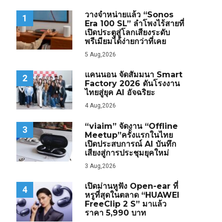
วางจำหน่ายแล้ว “Sonos
1
Era 100 SL” ลำโพงไร้สายที่
เปิดประตูสู่โลกเสียงระดับ
พรีเมียมได้ง่ายกว่าที่เคย
5 Aug,2026
แคนนอน จัดสัมมนา Smart
2
Factory 2026 ดันโรงงาน
ไทยสู่ยุค AI อัจฉริยะ
4 Aug,2026
“viaim” จัดงาน “Offline
3
Meetup”ครั้งแรกในไทย
เปิดประสบการณ์ AI บันทึก
เสียงสู่การประชุมยุคใหม่
3 Aug,2026
เปิดม่านหูฟัง Open-ear ที่
4
หรูที่สุดในตลาด “HUAWEI
FreeClip 2 S” มาแล้ว
ราคา 5,990 บาท