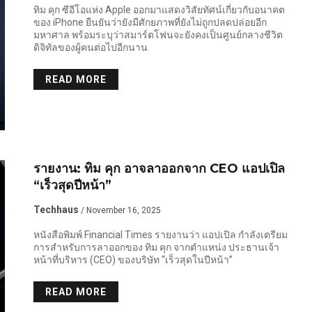
ทิม คุก ซีอีโอแห่ง Apple ออกมาแสดงวิสัยทัศน์เกี่ยวกับอนาคต
ของ iPhone ยืนยันว่ายังมีศักยภาพที่ยังไม่ถูกปลดปล่อยอีก
มหาศาล พร้อมระบุว่าสมาร์ตโฟนจะยังคงเป็นศูนย์กลางชีวิต
ดิจิทัลของผู้คนต่อไปอีกนาน
READ MORE
รายงาน: ทิม คุก อาจลาออกจาก CEO แอปเปิล
“เร็วสุดปีหน้า”
Techhaus
/ November 16, 2025
หนังสือพิมพ์ Financial Times รายงานว่า แอปเปิล กำลังเตรียม
การสำหรับการลาออกของ ทิม คุก จากตำแหน่ง ประธานเจ้า
หน้าที่บริหาร (CEO) ของบริษัท “เร็วสุดในปีหน้า”
READ MORE