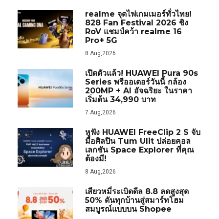
realme จุดไฟเกมเมอร์ทั่วไทย!
828 Fan Festival 2026 ชิง
RoV แชมป์คว้า realme 16
Pro+ 5G
8 Aug,2026
เปิดตัวแล้ว! HUAWEI Pura 90s
Series พรีออเดอร์วันนี้ กล้อง
200MP + AI อัจฉริยะ ในราคา
เริ่มต้น 34,990 บาท
7 Aug,2026
หูฟัง HUAWEI FreeClip 2 S จับ
มือศิลปิน Tum Ulit ปล่อยคอล
เลกชัน Space Explorer ที่คุณ
ต้องมี!
8 Aug,2026
เสียวหมี่ระเบิดดีล 8.8 ลดสูงสุด
50% ดันทุกบ้านสู่สมาร์ทโฮม
สมบูรณ์แบบบน Shopee