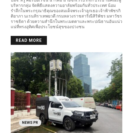
บมจ. ทรู คอร์ปอเรชั่น นำโดย นายซิกเว่ เบรกเก้ ประธานคณะผู้
บริหารกลุ่ม จัดพิธีแสดงความอาลัยพร้อมกันทั่วประเทศ น้อม
รำลึกในพระกรุณาธิคุณของสมเด็จพระเจ้าลูกเธอ เจ้าฟ้าพัชรกิ
ติยาภา นเรนทิราเทพยวดี กรมหลวงราชสาริณีสิริพัชร มหาวัชร
ราชธิดา ด้วยความสำนึกในพระเมตตาและพระปณิธานอันแน่ว
แน่ที่ทรงอุทิศเพื่อประโยชน์สุขของปวงชน
READ MORE
NEWS PR