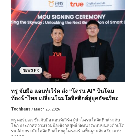
NEWS PR
ทรู จับมือ แอนท์เวิร์ค ส่ง “โดรน AI” บินโฉบ
ท้องฟ้าไทย เปลี่ยนโฉมโลจิสติกส์สู่ยุคอัจฉริยะ
Techhaus
/ March 25, 2026
ทรู คอร์ปอเรชั่น จับมือ แอนท์เวิร์ค ผู้นำโดรนโลจิสติกส์ระดับ
โลก ประกาศความร่วมมือเชิงกลยุทธ์ พัฒนาระบบขนส่งด้วยโด
รน AI ยกระดับโลจิสติกส์ไทยสู่โครงสร้างพื้นฐานอัจฉริยะแห่ง