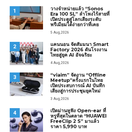
วางจำหน่ายแล้ว “Sonos
1
Era 100 SL” ลำโพงไร้สายที่
เปิดประตูสู่โลกเสียงระดับ
พรีเมียมได้ง่ายกว่าที่เคย
5 Aug,2026
แคนนอน จัดสัมมนา Smart
2
Factory 2026 ดันโรงงาน
ไทยสู่ยุค AI อัจฉริยะ
4 Aug,2026
“viaim” จัดงาน “Offline
3
Meetup”ครั้งแรกในไทย
เปิดประสบการณ์ AI บันทึก
เสียงสู่การประชุมยุคใหม่
3 Aug,2026
เปิดม่านหูฟัง Open-ear ที่
4
หรูที่สุดในตลาด “HUAWEI
FreeClip 2 S” มาแล้ว
ราคา 5,990 บาท