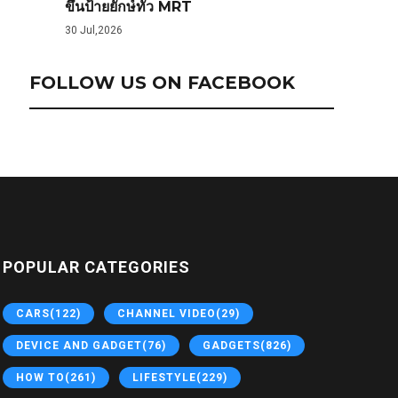
ขึ้นป้ายยักษ์ทั่ว MRT
30 Jul,2026
FOLLOW US ON FACEBOOK
POPULAR CATEGORIES
CARS
(122)
CHANNEL VIDEO
(29)
DEVICE AND GADGET
(76)
GADGETS
(826)
HOW TO
(261)
LIFESTYLE
(229)