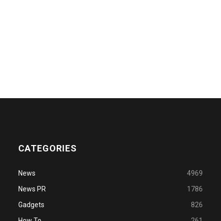
CATEGORIES
News
4969
News PR
1786
Gadgets
826
How To
261